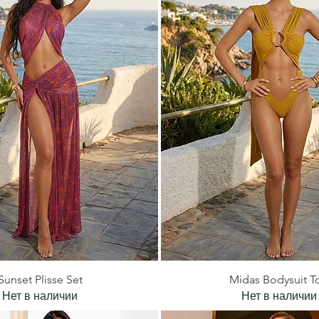
Быстрый просмотр
Быстрый просмот
Sunset Plisse Set
Midas Bodysuit T
Нет в наличии
Нет в наличии