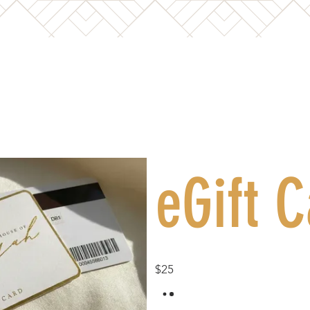
eGift 
$25