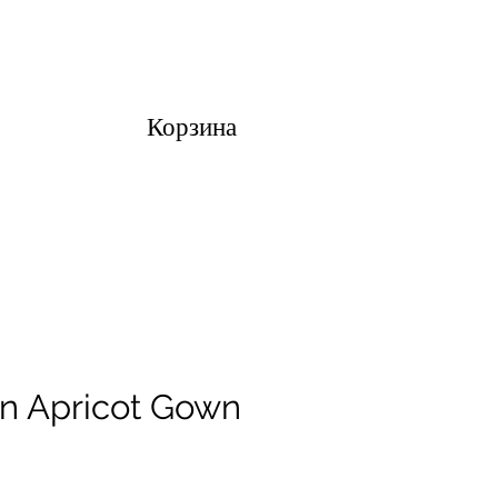
Корзина
in Apricot Gown
а