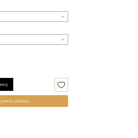
зину
упить сейчас