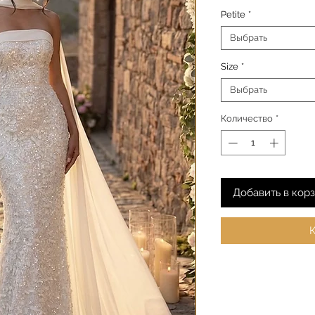
Petite
*
Выбрать
Size
*
Выбрать
Количество
*
Добавить в кор
К