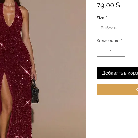
Цена
79,00 $
Size
*
Выбрать
Количество
*
Добавить в кор
К