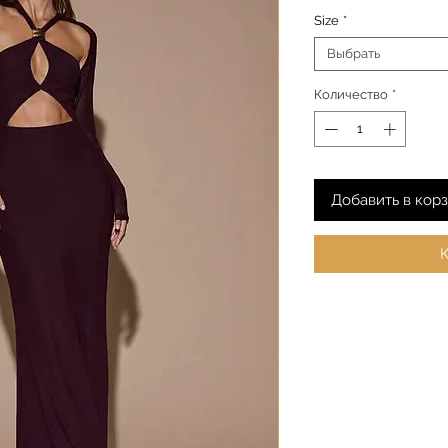
Size
*
Выбрать
Количество
*
Добавить в кор
К