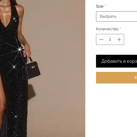
Size
*
Выбрать
Количество
*
Добавить в кор
К