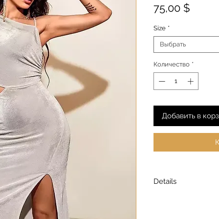
Цена
75,00 $
Size
*
Выбрать
Количество
*
Добавить в кор
К
Details
Model is wearing a
Model height: 5’7