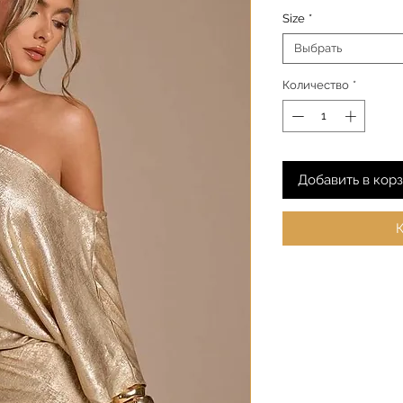
Size
*
Выбрать
Количество
*
Добавить в кор
К