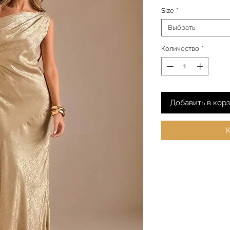
Size
*
Выбрать
Количество
*
Добавить в кор
К