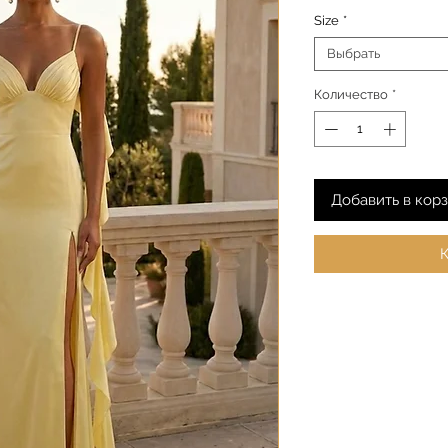
Size
*
Выбрать
Количество
*
Добавить в кор
К