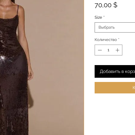
Цена
70,00 $
Size
*
Выбрать
Количество
*
Добавить в кор
К