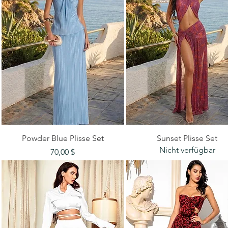
Schnellansicht
Schnellansicht
Powder Blue Plisse Set
Sunset Plisse Set
Nicht verfügbar
Preis
70,00 $