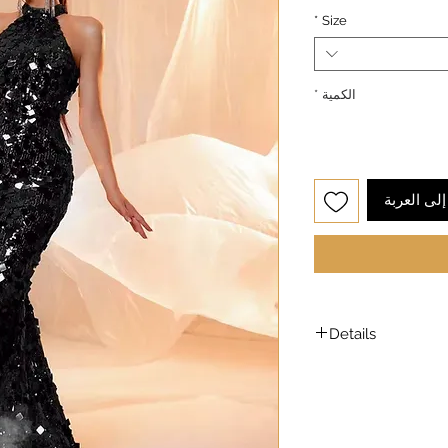
*
Size
الكمية
*
لى العربة
Details
Model is wearing a
Model height: 5’7
Chest: 33in Waist: 2