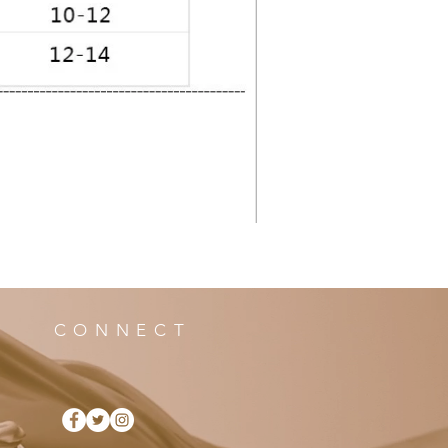
CONNECT